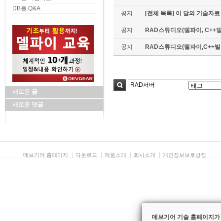
DB툴 Q&A
공지
[전체 목록] 이 달의 기술자료
공지
RAD스튜디오(델파이, C++빌
공지
RAD스튜디오(델파이,C++빌더)
새로운 글
검색
새로운 덧글
데브기어 홈페이지
다운로드
제품소개
회사소개
개인정보보호방침
데브기어 기술 홈페이지가