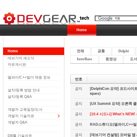
Home
Home
전체
공통
Delphi
데브기어 새소식
InterBase
동영상
도서 
자유게시판
델파이/C++빌더 채용 정보
번호
공지
[DelphiCon 요약] 코드사이트 
설치/등록 방법 안내
iques)
설치/등록 Q&A
공지
[UX Summit 요약] 오른쪽 클릭은
개발자 교육일정/도서
공지
[10.4 시드니] What's NE
개발자 기술자료
개발자 Q&A
공지
RAD스튜디오(델파이,C++빌더
공지
[데브기어 컨설팅] 모바일 
DB툴 기술자료