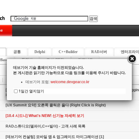
e
공통
Delphi
C++Builder
RAD서버
엔터프라
rBase
동영상
도서 (PDF)
컴포넌트
데브기어 기술 홈페이지가 이전되었습니다.
본 게시판은 읽기만 가능하므로 다음 링크를 이용해 주시기 바랍니다.
제목
데브기어 포럼:
welcome.devgear.co.kr
[DelphiCon 요약] 코드사이트 로깅 실전 활용 기법 (Real-world CodeSite Loggin
1일간 열지않기
iques)
[UX Summit 요약] 오른쪽 클릭은 옳다 (Right Click is Right)
[10.4 시드니] What's NEW! 신기능 자세히 보기
RAD스튜디오(델파이,C++빌더) - 고객 사례 목록
[데브기어 컨설팅] 모바일 앱 & 업그레이드 마이그레이션
[1]