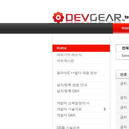
Hom
Home
전체
데브기어 새소식
Inte
자유게시판
델파이/C++빌더 채용 정보
번호
공지
설치/등록 방법 안내
설치/등록 Q&A
공지
개발자 교육일정/도서
공지
개발자 기술자료
개발자 Q&A
공지
공지
DB툴 기술자료