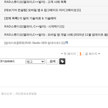
RAD스튜디오(델파이,C++빌더) - 고객 사례 목록
[데브기어 컨설팅] 모바일 앱 & 업그레이드 마이그레이션
[1]
[전체 목록] 이 달의 기술자료 & 기술레터
RAD스튜디오(델파이, C++빌더) - 시작하기
[1]
RAD스튜디오(델파이,C++빌더) - 모바일 앱 개발 사례 (2020년 11월 업데이트 됨)
[업데이트][XE8] RAD Studio XE8 업데이트1
[1]
1
첫 페이지
끝 페이지
검색
태그
회사소개
개인정보보호방침