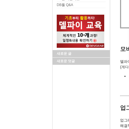
DB툴 Q&A
모
새로운 글
새로운 덧글
델파이
(게다
업
업그
해결