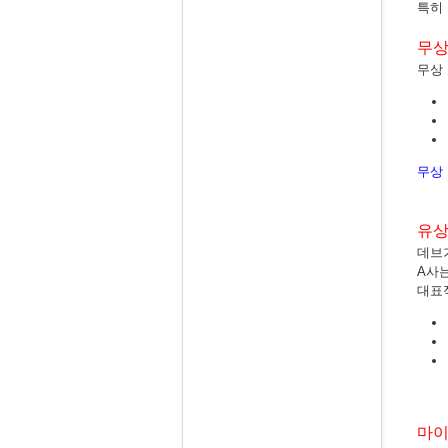
특히
무상
무상 
무상
유상
데브
A사
대표
마이