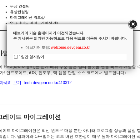
무상 컨설팅
유상컨설팅
마이그레이션 워크샵
업그레이드 마이그레이션 센터
데브기어 기술 홈페이지가 이전되었습니다.
본 게시판은 읽기만 가능하므로 다음 링크를 이용해 주시기 바랍니다.
데브기어 포럼:
welcome.devgear.co.kr
바일 앱 개발 또는 유지관리
1일간 열지않기
 FMX(파이어몽키)는 쉽게 배워 수준 높은 멀티-플랫폼 앱을 빠르게 개발할 
가! 안드로이드, iOS, 윈도우, 맥 앱을 단일 소스 코드에서 빌드합니다)
자세히 보기:
tech.devgear.co.kr/410312
그레이드 마이그레이션
레이드 마이그레이션은 최신 윈도우 대응 뿐만 아니라 프로그램 성능과 품질 
책입니다. 델파이와 C++빌더는 코드 버전 호환성이 매우 높아 마이그레이션 