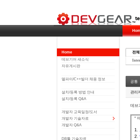
Hom
Home
전체
데브기어 새소식
Inte
자유게시판
델파이/C++빌더 채용 정보
공통
설치/등록 방법 안내
관리
설치/등록 Q&A
데브
개발자 교육일정/도서
*
개발자 기술자료
개발자 Q&A
1.
2.
DB툴 기술자료