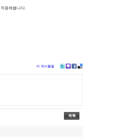
 적용해봅니다.
이 게시물을
Tw
M
Fa
De
itte
e2
ce
lici
r
da
bo
ou
y
ok
s
목록