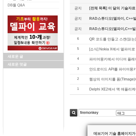
DB툴 Q&A
공지
[전체 목록] 이 달의 기술자료
공지
RAD스튜디오(델파이, C++빌
공지
RAD스튜디오(델파이,C++빌더)
6
QR 코드를 만들고 스캔(읽는
5
[소식] Nokia X에서 델파
새로운 글
4
파이어몽키에서 미디어 플레
새로운 덧글
3
안드로이드 API를 파이어몽키에
2
웹상의 이미지를 폼(TImage
1
Delphi XE2에서 맥 애플
검색
데브기어 기술 홈페이지가