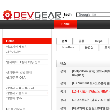
Home
Home
전체
공통
Delphi
데브기어 새소식
InterBase
동영상
도서 
자유게시판
델파이/C++빌더 채용 정보
번호
공지
[DelphiCon 요약] 코드사이트 
설치/등록 방법 안내
hniques)
설치/등록 Q&A
공지
[UX Summit 요약] 오른쪽 클릭은
개발자 교육일정/도서
공지
[10.4 시드니] What's NE
개발자 기술자료
개발자 Q&A
공지
RAD스튜디오(델파이,C++빌더
공지
[데브기어 컨설팅] 모바일 
DB툴 기술자료