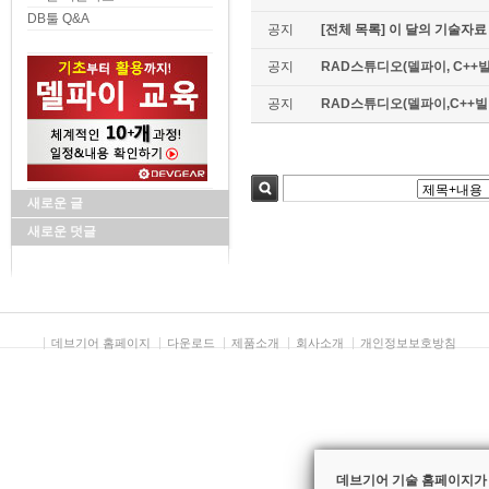
DB툴 Q&A
공지
[전체 목록] 이 달의 기술자료
공지
RAD스튜디오(델파이, C++빌
공지
RAD스튜디오(델파이,C++빌더)
새로운 글
검색
새로운 덧글
데브기어 홈페이지
다운로드
제품소개
회사소개
개인정보보호방침
데브기어 기술 홈페이지가