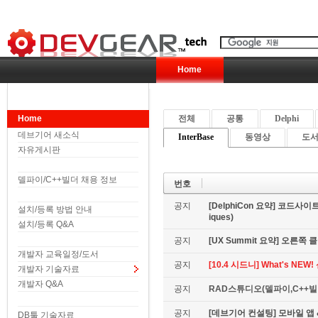
Home
Home
전체
공통
Delphi
데브기어 새소식
InterBase
동영상
도서 
자유게시판
델파이/C++빌더 채용 정보
번호
공지
[DelphiCon 요약] 코드사이트 
설치/등록 방법 안내
iques)
설치/등록 Q&A
공지
[UX Summit 요약] 오른쪽 클릭은
개발자 교육일정/도서
공지
[10.4 시드니] What's NE
개발자 기술자료
개발자 Q&A
공지
RAD스튜디오(델파이,C++빌더
공지
[데브기어 컨설팅] 모바일 
DB툴 기술자료