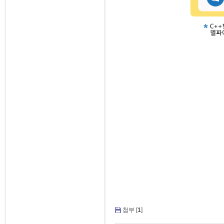
첨부 [
1
]