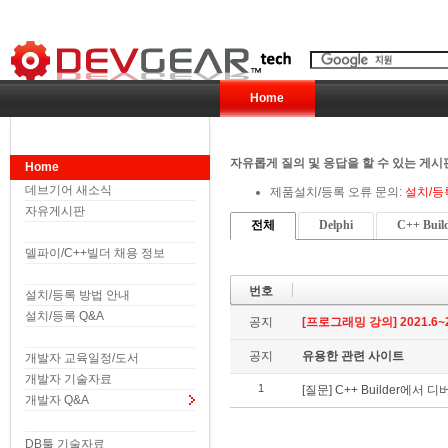
Home
자유롭게 질의 및 응답을 할 수 있는 게시
Home
데브기어 새소식
제품설치/등록 오류 문의:
설치/등
자유게시판
전체
Delphi
C++ Buil
델파이/C++빌더 채용 정보
번호
설치/등록 방법 안내
설치/등록 Q&A
공지
[프로그래밍 강의] 2021.6~2
공지
유용한 관련 사이트
개발자 교육일정/도서
개발자 기술자료
1
[질문] C++ Builder에서
개발자 Q&A
DB툴 기술자료