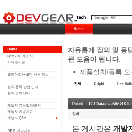
Home
자유롭게 질의 및 응
Home
데브기어 새소식
큰 도움이 됩니다.
자유게시판
제품설치/등록 오
델파이/C++빌더 채용 정보
전체
Delphi
C++ Buil
설치/등록 방법 안내
설치/등록 Q&A
Delphi
10.2 Datasnap서버에 Clie
개발자 교육일정/도서
개발자 기술자료
심바
개발자 Q&A
본 게시판은
개발
DB툴 기술자료