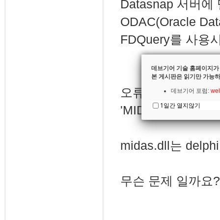
Datasnap 서버
ODAC(Oracle D
FDQuery를 사
데브기어 기술 홈페이지가
본 게시판은 읽기만 가능하
오류 메시지는 "Access
데브기어 포럼:
wel
1일간 열지않기
'MIDAS.DLL'. Re
midas.dll는 d
무슨 문제 일까요?