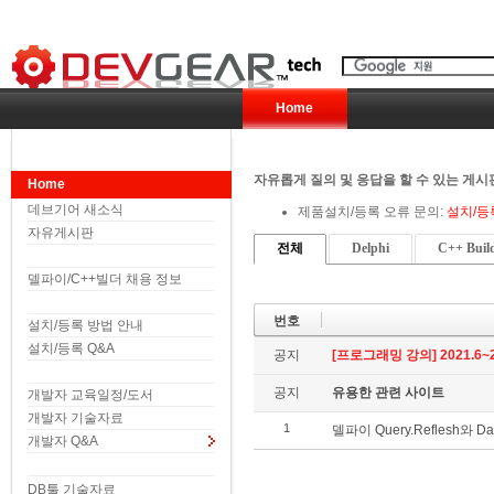
Home
자유롭게 질의 및 응답을 할 수 있는 게시
Home
데브기어 새소식
제품설치/등록 오류 문의:
설치/등
자유게시판
전체
Delphi
C++ Buil
델파이/C++빌더 채용 정보
번호
설치/등록 방법 안내
설치/등록 Q&A
공지
[프로그래밍 강의] 2021.6~2
공지
유용한 관련 사이트
개발자 교육일정/도서
개발자 기술자료
1
델파이 Query.Reflesh와 Da
개발자 Q&A
DB툴 기술자료