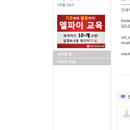
-------
DB툴 Q&A
안녕
fir
SELE
std
inva
sta
새로운 글
새로운 덧글