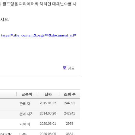
절의 필드명을 파라메터화 하려면 대체변수를 사
시오.
target=title_content&page=4&document_srl=
댓글
글쓴이
날짜
조회 수
2015.01.22
244091
관리자
2014.03.20
242241
관리자2
2020.06.01
2978
거북이
2020.08.05
3664
fine [OR
나마