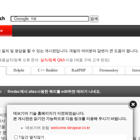
e
 질의 및 응답을 할 수 있는 게시판입니다. 개발자 여러분의 답변이 큰 도움이 됩니다.
제품설치/등록 오류 문의:
설치/등록 Q&A
이용 (제품 구매 고객 한정)
Delphi
C++ Builder
RadPHP
Firemonkey
Inte
i
firedac에서 alias사용한 쿼리를 edit하면 에러가 나네요.
데브기어 기술 홈페이지가 이전되었습니다.
게시판은
개발자들이 자유롭게 질문과 답변을 공유하는 게시판
입니다.
본 게시판은 읽기만 가능하므로 다음 링크를 이용해 주시기 바랍니다.
라서 최대한 정중하게 질문을 올려 주세요.
문을 상세히 작성해 주실 수록 좋은 답변이 올라 옵니다.
데브기어 포럼:
welcome.devgear.co.kr
른 분들도 참고할 수 있도록 결과 댓글 필수(또는 감사 댓글)
1일간 열지않기
 댓글을 달지 않는 경우 다음 질문에 대한 답변이 달리지 않는 불이익이 있을 수