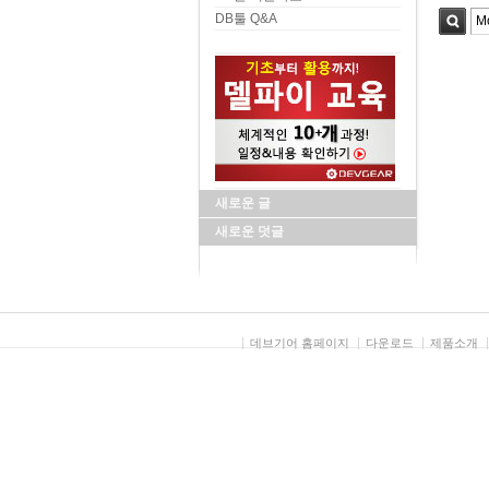
DB툴 Q&A
검색
새로운 글
새로운 덧글
데브기어 홈페이지
다운로드
제품소개