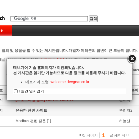
e
 질의 및 응답을 할 수 있는 게시판입니다. 개발자 여러분의 답변이 큰 도움이 됩니다.
제품설치/등록 오류 문의:
설치/등록 Q&A
이용 (제품 구매 고객 한정)
데브기어 기술 홈페이지가 이전되었습니다.
Delphi
C++ Builder
RadPHP
Firemonkey
Inte
본 게시판은 읽기만 가능하므로 다음 링크를 이용해 주시기 바랍니다.
데브기어 포럼:
welcome.devgear.co.kr
호
제목
글쓴이
1일간 열지않기
지
[프로그래밍 강의] 2021.6~2021.12
관리자
지
유용한 관련 사이트
관리자2
Modbus 관련 질문
[1]
하늘산
1
첫 페이지
끝 페이지