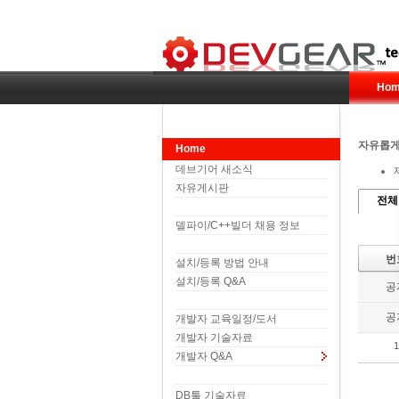
Hom
자유롭게
Home
데브기어 새소식
자유게시판
전체
델파이/C++빌더 채용 정보
번
설치/등록 방법 안내
설치/등록 Q&A
공
공
개발자 교육일정/도서
개발자 기술자료
1
개발자 Q&A
DB툴 기술자료