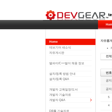
Hom
자유롭게
Home
데브기어 새소식
자유게시판
전체
델파이/C++빌더 채용 정보
번호
설치/등록 방법 안내
설치/등록 Q&A
공지
공지
개발자 교육일정/도서
개발자 기술자료
5
개발자 Q&A
4
DB툴 기술자료