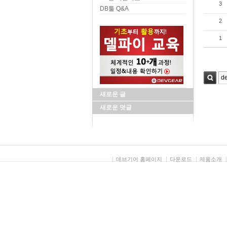
3
DB툴 Q&A
2
1
검색
새로운 글
새로운 덧글
데브기어 홈페이지
다운로드
제품소개