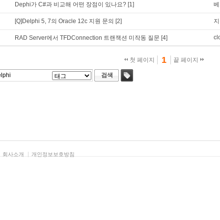
Dephi가 C#과 비교해 어떤 장점이 있나요?
[1]
베
[Q]Delphi 5, 7의 Oracle 12c 지원 문의
[2]
지
cl
RAD Server에서 TFDConnection 트랜잭션 미작동 질문
[4]
1
첫 페이지
끝 페이지
검색
태그
회사소개
개인정보보호방침