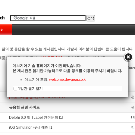
e
 질의 및 응답을 할 수 있는 게시판입니다. 개발자 여러분의 답변이 큰 도움이 됩니다.
제품설치/등록 오류 문의:
설치/등록 Q&A
이용 (제품 구매 고객 한정)
데브기어 기술 홈페이지가 이전되었습니다.
Delphi
C++ Builder
RadPHP
Firemonkey
Inte
본 게시판은 읽기만 가능하므로 다음 링크를 이용해 주시기 바랍니다.
데브기어 포럼:
welcome.devgear.co.kr
제목
1일간 열지않기
[프로그래밍 강의] 2021.6~2021.12
관
유용한 관련 사이트
관
Fu
Delphi 6.0 및 TLabel 관련문의
[1]
iOS Simulator F9시 에러
[1]
강