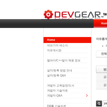
Hom
자유롭게
Home
데브기어 새소식
자유게시판
전체
델파이/C++빌더 채용 정보
번
설치/등록 방법 안내
설치/등록 Q&A
공
공
개발자 교육일정/도서
개발자 기술자료
개발자 Q&A
DB툴 기술자료