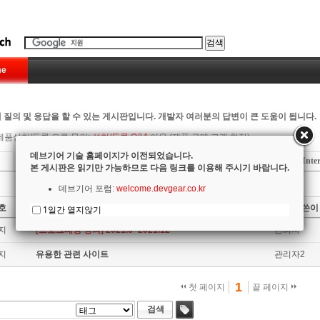
e
 질의 및 응답을 할 수 있는 게시판입니다. 개발자 여러분의 답변이 큰 도움이 됩니다.
제품설치/등록 오류 문의:
설치/등록 Q&A
이용 (제품 구매 고객 한정)
데브기어 기술 홈페이지가 이전되었습니다.
Delphi
C++ Builder
RadPHP
Firemonkey
Inte
본 게시판은 읽기만 가능하므로 다음 링크를 이용해 주시기 바랍니다.
데브기어 포럼:
welcome.devgear.co.kr
호
제목
글쓴이
1일간 열지않기
지
[프로그래밍 강의] 2021.6~2021.12
관리자
지
유용한 관련 사이트
관리자2
1
첫 페이지
끝 페이지
검색