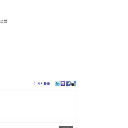
 포럼
이 게시물을
Tw
M
Fa
De
itte
e2
ce
lici
r
da
bo
ou
y
ok
s