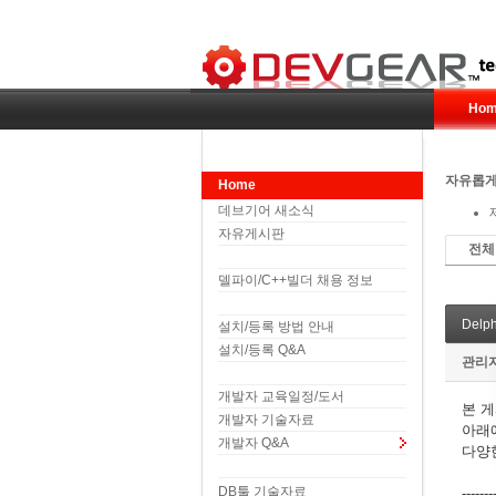
Hom
자유롭게
Home
데브기어 새소식
자유게시판
전체
델파이/C++빌더 채용 정보
Delph
설치/등록 방법 안내
설치/등록 Q&A
관리
개발자 교육일정/도서
본 
개발자 기술자료
아래
개발자 Q&A
다양
DB툴 기술자료
-------