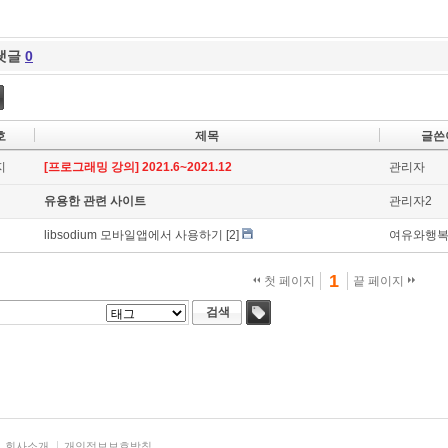
댓글
0
호
제목
글쓴
지
[프로그래밍 강의] 2021.6~2021.12
관리자
유용한 관련 사이트
관리자2
libsodium 모바일앱에서 사용하기
[2]
여유와행
1
첫 페이지
끝 페이지
검색
태그
회사소개
개인정보보호방침