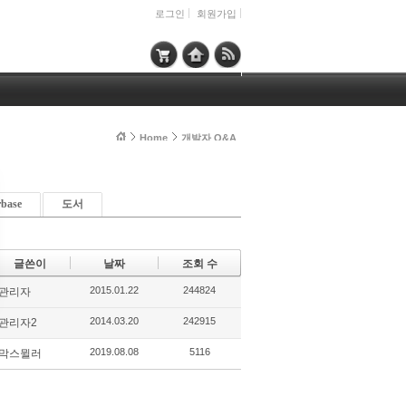
로그인
회원가입
Home
개발자 Q&A
rbase
도서
글쓴이
날짜
조회 수
2015.01.22
244824
관리자
2014.03.20
242915
관리자2
2019.08.08
5116
막스뮐러