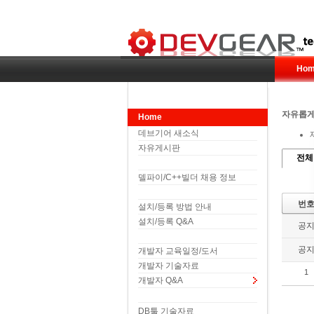
Hom
자유롭게
Home
데브기어 새소식
자유게시판
전체
델파이/C++빌더 채용 정보
번
설치/등록 방법 안내
설치/등록 Q&A
공
공
개발자 교육일정/도서
개발자 기술자료
1
개발자 Q&A
DB툴 기술자료