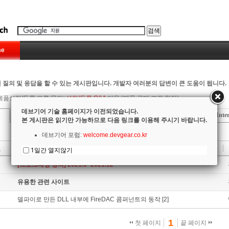
e
 질의 및 응답을 할 수 있는 게시판입니다. 개발자 여러분의 답변이 큰 도움이 됩니다.
제품설치/등록 오류 문의:
설치/등록 Q&A
이용 (제품 구매 고객 한정)
데브기어 기술 홈페이지가 이전되었습니다.
Delphi
C++ Builder
RadPHP
Firemonkey
Inte
본 게시판은 읽기만 가능하므로 다음 링크를 이용해 주시기 바랍니다.
데브기어 포럼:
welcome.devgear.co.kr
호
제목
1일간 열지않기
지
[프로그래밍 강의] 2021.6~2021.12
지
유용한 관련 사이트
델파이로 만든 DLL 내부에 FireDAC 콤퍼넌트의 동작
[2]
1
첫 페이지
끝 페이지