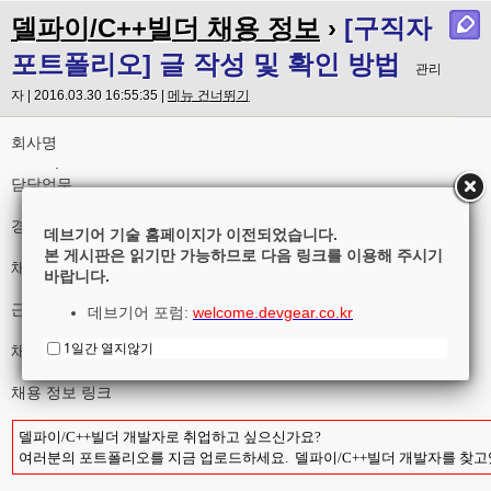
델파이/C++빌더 채용 정보
›
[구직자
포트폴리오] 글 작성 및 확인 방법
관리
자 | 2016.03.30 16:55:35 |
메뉴 건너뛰기
회사명
.
담당업무
.
경력여부(신입 또는 경력)
데브기어 기술 홈페이지가 이전되었습니다.
.
본 게시판은 읽기만 가능하므로 다음 링크를 이용해 주시기
채용 인원
바랍니다.
.
근무 지역
데브기어 포럼:
welcome.devgear.co.kr
.
1일간 열지않기
채용 마감 일자
2017-01-01
채용 정보 링크
델파이/C++빌더 개발자로 취업하고 싶으신가요?
여러분의 포트폴리오를 지금 업로드하세요. 델파이/C++빌더 개발자를 찾고