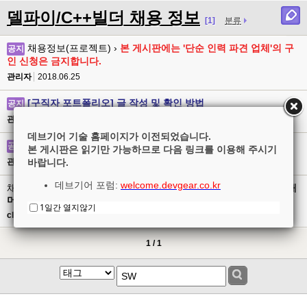
델파이/C++빌더 채용 정보
[1]
분류
채용정보(프로젝트) ›
본 게시판에는 '단순 인력 파견 업체'의 구
공지
인 신청은 금지합니다.
관리자
2018.06.25
[구직자 포트폴리오] 글 작성 및 확인 방법
공지
관리자
2016.03.30
데브기어 기술 홈페이지가 이전되었습니다.
채용정보(정규직) ›
[게시판 사용 안내] 게시글 작성 방법
공지
본 게시판은 읽기만 가능하므로 다음 링크를 이용해 주시기
관리자
2012.04.05
바랍니다.
데브기어 포럼:
welcome.devgear.co.kr
채용정보(정규직) ›
[채용마감] (주)클로닉스 신입/경력 응용프로그래
머 모집
1일간 열지않기
clonix
2016.12.05
1 / 1