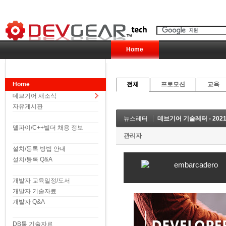
Home
Home
전체
프로모션
교육
데브기어 새소식
자유게시판
뉴스레터
데브기어 기술레터 - 202
델파이/C++빌더 채용 정보
관리자
설치/등록 방법 안내
설치/등록 Q&A
개발자 교육일정/도서
개발자 기술자료
개발자 Q&A
DB툴 기술자료