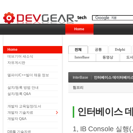
Home
Home
전체
공통
Delphi
데브기어 새소식
InterBase
동영상
도서 
자유게시판
델파이/C++빌더 채용 정보
InterBase
인터베이스 데이터베이스
설치/등록 방법 안내
험프리
설치/등록 Q&A
개발자 교육일정/도서
인터베이스 
개발자 기술자료
개발자 Q&A
​1, IB Console 실
DB툴 기술자료