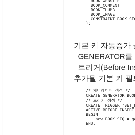
  BOOK_WEBSITE  	VARChAR(100) CHARACTER SET UTF8,

  BOOK_COMMENT	        VARCHAR(1000) CHARACTER SET UTF8,

  BOOK_THUMB		BLOB SUB_TYPE 0 SEGMENT SIZE 80,

  BOOK_IMAGE		BLOB SUB_TYPE 0 SEGMENT SIZE 80,

  CONSTRAINT BOOK_SE
기본 키 자동증가
GENERATOR를
트리거(Before I
추가될 기본 키 필
/* 제너레이터 생성 */

CREATE GENERATOR BOOK
/* 트리거 생성 */

CREATE TRIGGER "SET_
ACTIVE BEFORE INSERT
BEGIN

    new.BOOK_SEQ = g
END;