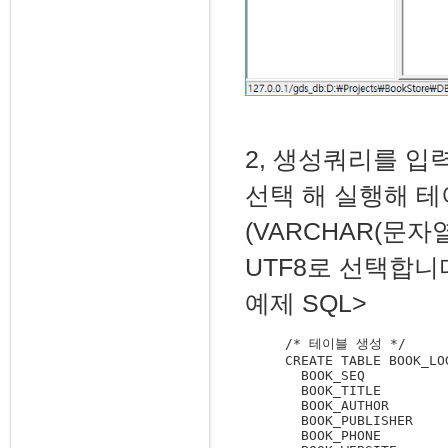
2, 생성쿼리를 입력 
선택 해 실행해 
(VARCHAR(문자열
UTF8로 선택합니다
예제 SQL>
/* 테이블 생성 */

CREATE TABLE BOOK_LOG
  BOOK_SEQ		INTEGER NOT NULL,

  BOOK_TITLE		VARCHAR(50) CHARACTER SET UTF8 NOT NULL,

  BOOK_AUTHOR		VARCHAR(30) CHARACTER SET UTF8 NOT NULL,

  BOOK_PUBLISHER	VARCHAR(30) CHARACTER SET UTF8,

  BOOK_PHONE		VARCHAR(20) CHARACTER SET UTF8,
