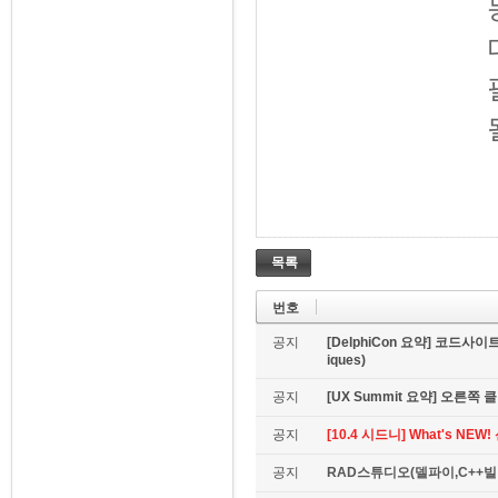
목록
번호
공지
[DelphiCon 요약] 코드사이트 
iques)
공지
[UX Summit 요약] 오른쪽 클릭은
공지
[10.4 시드니] What's NE
공지
RAD스튜디오(델파이,C++빌더