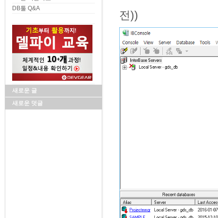
DB툴 Q&A
전))
새로운 글
새로운 덧글