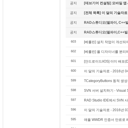
공지
[데브기어 컨설팅] 모바일 
공지
[전체 목록] 이 달의 기술자료
공지
RAD스튜디오(델파이, C++빌
공지
RAD스튜디오(델파이,C++빌더)
603
[베를린] 설치 작업이 개선되
602
[베를린] 폴 디자이너를 분리
601
[안드로이드/iOS] 이미 배포(
600
이 달의 기술자료 - 2016년 0
599
TCategoryButtons 동적 
598
SVN 서버 설치하기 - Visual
597
RAD Studio IDE에서 SVN 
596
이 달의 기술자료 - 2016년 0
595
애플 WWDR 인증서 만료로 