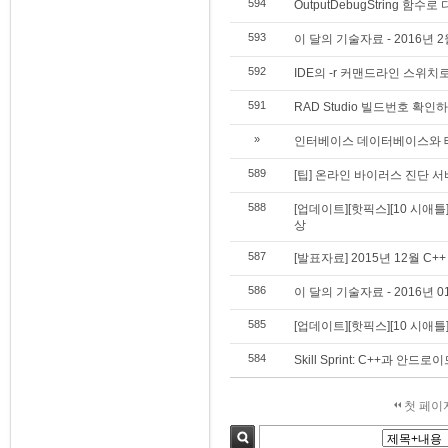
594
OutputDebugString 
593
이 달의 기술자료 - 2016년 2
592
IDE의 -r 커맨드라인 스위치
591
RAD Studio 빌드번호 확인
»
인터베이스 데이터베이스와 
589
[팁] 온라인 바이러스 진단 서비스 
588
[업데이트][핫픽스][10 시애틀]
상
587
[발표자료] 2015년 12월 C++ 
586
이 달의 기술자료 - 2016년 0
585
[업데이트][핫픽스][10 시애틀] 
584
Skill Sprint: C++과 안
첫 페이