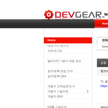
Hom
Home
전체
데브기어 새소식
Inte
자유게시판
델파이/C++빌더 채용 정보
공통
설치/등록 방법 안내
험프
설치/등록 Q&A
이 
htt
개발자 교육일정/도서
개발자 기술자료
개발자 Q&A
DB툴 기술자료