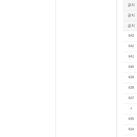
공지
공지
공지
643
642
641
640
639
638
637
»
635
634