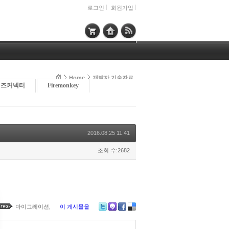
로그인
회원가입
Home
개발자 기술자료
이즈커넥터
Firemonkey
2016.08.25 11:41
조회 수:2682
마이그레이션
,
이 게시물을
Tw
M
Fa
De
itte
e2
ce
lici