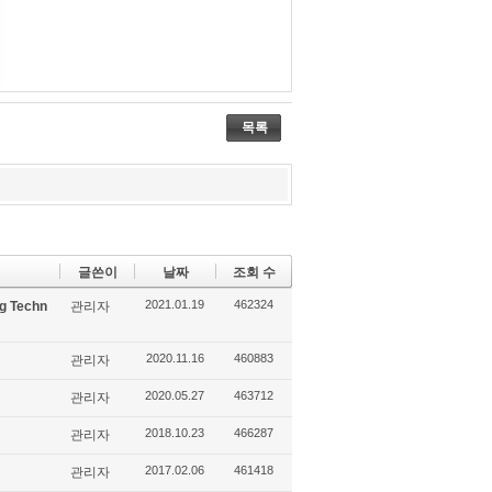
r
da
bo
ou
y
ok
s
목록
글쓴이
날짜
조회 수
2021.01.19
462324
g Techn
관리자
2020.11.16
460883
관리자
2020.05.27
463712
관리자
2018.10.23
466287
관리자
2017.02.06
461418
관리자