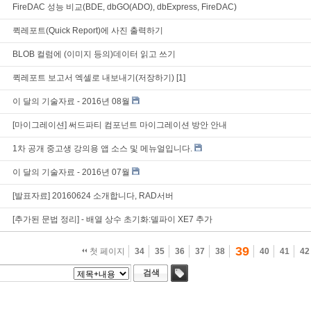
FireDAC 성능 비교(BDE, dbGO(ADO), dbExpress, FireDAC)
퀵레포트(Quick Report)에 사진 출력하기
BLOB 컬럼에 (이미지 등의)데이터 읽고 쓰기
퀵레포트 보고서 엑셀로 내보내기(저장하기)
[1]
이 달의 기술자료 - 2016년 08월
[마이그레이션] 써드파티 컴포넌트 마이그레이션 방안 안내
1차 공개 중고생 강의용 앱 소스 및 메뉴얼입니다.
이 달의 기술자료 - 2016년 07월
[발표자료] 20160624 소개합니다, RAD서버
[추가된 문법 정리] - 배열 상수 초기화:델파이 XE7 추가
39
첫 페이지
34
35
36
37
38
40
41
42
검색
태그