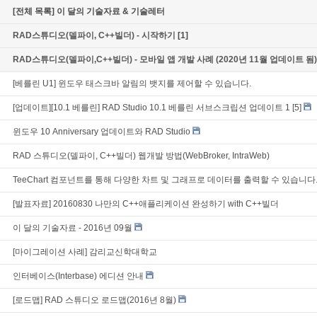
[전체 목록] 이 달의 기술자료 & 기술레터
RAD스튜디오(델파이, C++빌더) - 시작하기
[1]
RAD스튜디오(델파이,C++빌더) - 모바일 앱 개발 사례 (2020년 11월 업데이트 됨)
[베를린 U1] 윈도우 태스크바 알림의 뱃지를 제어할 수 있습니다.
[업데이트][10.1 베를린] RAD Studio 10.1 베를린 서브스크립션 업데이트 1
[5]
윈도우 10 Anniversary 업데이트와 RAD Studio
RAD 스튜디오(델파이, C++빌더) 웹개발 방법(WebBroker, IntraWeb)
TeeChart 컴포넌트를 통해 다양한 차트 및 그래프로 데이터를 출력할 수 있습니다
[발표자료] 20160830 나만의 C++애플리케이션 완성하기 with C++빌더
이 달의 기술자료 - 2016년 09월
[마이그레이션 사례] 감리교신학대학교
인터베이스(Interbase) 에디션 안내
[로드맵] RAD 스튜디오 로드맵(2016년 8월)