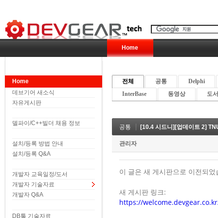
Home
Home
전체
공통
Delphi
데브기어 새소식
InterBase
동영상
도서 
자유게시판
델파이/C++빌더 채용 정보
공통
[10.4 시드니][업데이트 2] T
설치/등록 방법 안내
관리자
설치/등록 Q&A
이 글은 새 게시판으로 이전되었
개발자 교육일정/도서
개발자 기술자료
새 게시판 링크:
개발자 Q&A
https://welcome.devgear.co
DB툴 기술자료