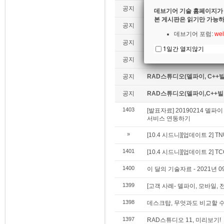
공지
[10.4 시드니] What's NE
데브기어 기술 홈페이지가
본 게시판은 읽기만 가능하
공지
RAD스튜디오(델파이,C++빌더
데브기어 포럼:
wel
공지
[데브기어 컨설팅] 모바일 
1일간 열지않기
공지
[전체 목록] 이 달의 기술자료
공지
RAD스튜디오(델파이, C++빌
공지
RAD스튜디오(델파이,C++빌더)
1403
[발표자료] 20190214 델파
서비스 연동하기
»
[10.4 시드니][업데이트 2] 
1401
[10.4 시드니][업데이트 2] T
1400
이 달의 기술자료 - 2021년 0
1399
[고객 사례- 델파이, 모바일, 전략
1398
데스크탑, 무엇과도 비교할 
1397
RAD스튜디오 11, 미리보기!