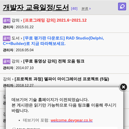
개발자 교육일정/도서
[40]
분류
강의 ›
[프로그래밍 강의] 2021.6~2021.12
공지
관리자
2015.01.22
도서 ›
[무료 평가판 다운로드] RAD Studio(Delphi,
공지
C++Builder)로 지금 따라해보세요.
관리자
2016.05.04
강의 ›
[무료 동영상 강의] 전체 모음 링크
공지
관리자
2014.07.10
강의 ›
[프로젝트 과정] 델파이 마이그레이션 프로젝트 (5일)
관리자
2018.12.27
강의 ›
[프로젝트 과정] 델파이 DB 애플리케이션 완성하기 (3일)
데브기어 기술 홈페이지가 이전되었습니다.
관리자
2018.12.27
본 게시판은 읽기만 가능하므로 다음 링크를 이용해 주시기
바랍니다.
강의 ›
[정규과정] 델파이 사물인터넷 앱 개발 (1일)
데브기어 포럼:
welcome.devgear.co.kr
관리자
2018.12.27