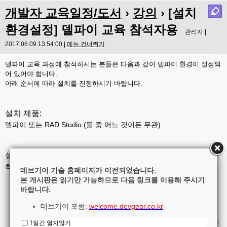
개발자 교육일정/도서
›
강의
› [설치
환경설정] 델파이 교육 참석자용
관리자 |
2017.06.09 13:54:00 |
메뉴 건너뛰기
델파이 교육 과정에 참석하시는 분들은 다음과 같이 델파이 환경이 설정되
어 있어야 합니다.
아래 순서에 따라 설치를 진행하시기 바랍니다.
설치 제품:
델파이 또는 RAD Studio (둘 중 어느 것이든 무관)
설치 버전 및 에디션:
최신 버전, 엔터프라이즈 또는 아키텍트 에디션으로 설치
데브기어 기술 홈페이지가 이전되었습니다.
본 게시판은 읽기만 가능하므로 다음 링크를 이용해 주시기
평가판은 항상 최신 버전의 아키텍트 에디션만 제공됩니다.
바랍니다.
정식 제품이 있는 경우, 최신 버전이 아니거나 스타터/프로페셔널
에디션이라면 평가판으로 설치해오시기 바랍니다.
데브기어 포럼:
welcome.devgear.co.kr
(이전 버전이라면, 환경이나 화면 등이 다를 수 있고
스타터나 프로페셔널 에디션이라면, 다수 지원되지 않는 기능들이
1일간 열지않기